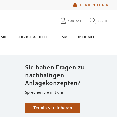
KUNDEN-LOGIN
kontakt
suche
diese website durchsuchen
nare
service & hilfe
team
über mlp
mlp berater finden
Sie haben Fragen zu
nachhaltigen
Anlagekonzepten?
Sprechen Sie mit uns
Termin vereinbaren