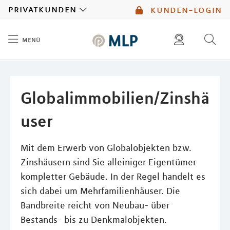
MLP
privatkunden
kunden-login
menü
Inhalt
diese website durchsuchen
mlp berater finden
Globalimmobilien/Zinshä
user
Mit dem Erwerb von Globalobjekten bzw.
Zinshäusern sind Sie alleiniger Eigentümer
kompletter Gebäude. In der Regel handelt es
sich dabei um Mehrfamilienhäuser. Die
Bandbreite reicht von Neubau- über
Bestands- bis zu Denkmalobjekten.