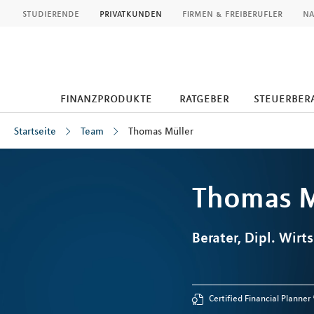
MLP
studierende
privatkunden
firmen & freiberufler
na
finanzprodukte
ratgeber
steuerbera
Startseite
Team
Thomas Müller
Inhalt
Thomas
M
Berater, Dipl. Wirts
Certified Financial Planner 