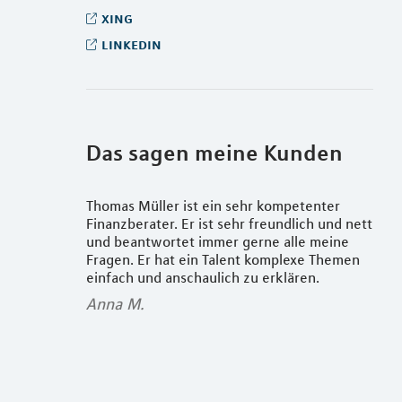
xing
linkedin
Das sagen meine Kunden
erater seit
Thomas Müller ist ein sehr kompetenter
Bin 
es um solche
Finanzberater. Er ist sehr freundlich und nett
zufr
pitalanlagen,
und beantwortet immer gerne alle meine
und 
teht mir stets
Fragen. Er hat ein Talent komplexe Themen
Veri
e alle meine
einfach und anschaulich zu erklären.
MLP 
tenter
pers
Anna M.
nt mit Herr
und 
ne und sehr
mög
em die optimale
über
rigen
Zusa
rr Müller
unko