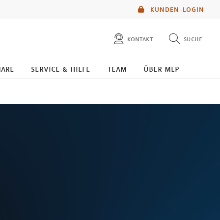
KUNDEN-LOGIN
kontakt
suche
diese website durchsuchen
nare
service & hilfe
team
über mlp
mlp berater finden