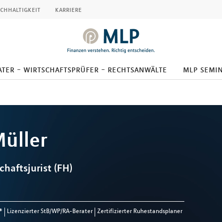
chhaltigkeit
karriere
ter - wirtschaftsprüfer - rechtsanwälte
mlp semi
üller
chaftsjurist (FH)
®
Lizenzierter StB/WP/RA-Berater
Zertifizierter Ruhestandsplaner