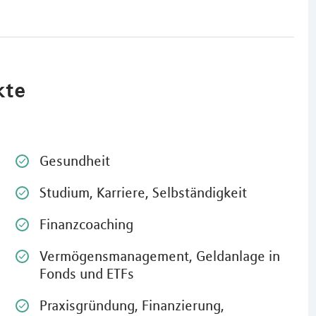
kte
Gesundheit
Thomas Müller ist mein Finanzb
schon einigen Jahren.Egal, ob 
Themen wie Versicherungen, Ka
Studium, Karriere, Selbständigkeit
Immobilien, Rente [...] geht-er s
zur Seite und beantwortet gern
Finanzcoaching
Fragen im Rahmen einer kompe
Beratung.Es ist immer interessa
Vermögensmanagement, Geldanlage in
Müller zu reden, er erklärt ger
Fonds und ETFs
übersichtlich [...] und hilft ein
Entscheidung selbst bei schwie
Themen zu treffen. Ich kann He
Praxisgründung, Finanzierung,