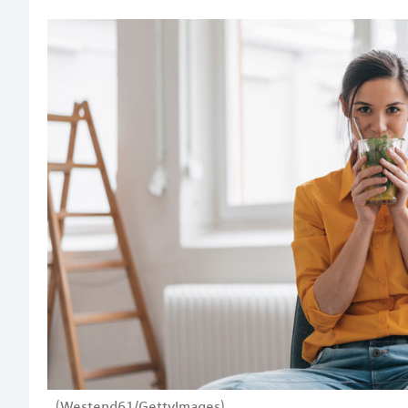
(Westend61/GettyImages)