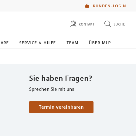
KUNDEN-LOGIN
kontakt
suche
diese website durchsuchen
nare
service & hilfe
team
über mlp
mlp berater finden
Sie haben Fragen?
Sprechen Sie mit uns
Termin vereinbaren