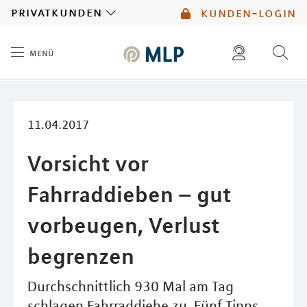
MLP
privatkunden
kunden-login
menü
Inhalt
diese website durchsuchen
mlp berater finden
11.04.2017
Vorsicht vor
Fahrraddieben – gut
vorbeugen, Verlust
begrenzen
Durchschnittlich 930 Mal am Tag
schlagen Fahrraddiebe zu. Fünf Tipps