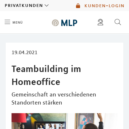
MLP
privatkunden
kunden-login
menü
Inhalt
diese website durchsuchen
mlp berater finden
19.04.2021
Teambuilding im
Homeoffice
Gemeinschaft an verschiedenen
Standorten stärken